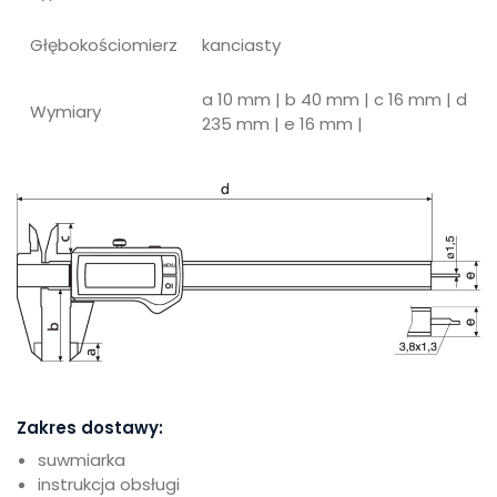
Głębokościomierz
kanciasty
a 10 mm | b 40 mm | c 16 mm | d
Wymiary
235 mm | e 16 mm |
Zakres dostawy:
suwmiarka
instrukcja obsługi