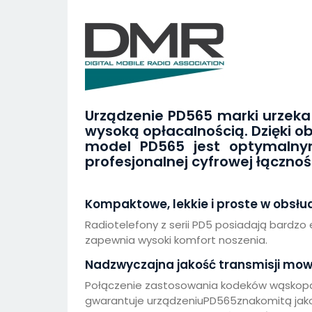
Urządzenie PD565 marki urzeka 
wysoką opłacalnością. Dzięki o
model PD565 jest optymaln
profesjonalnej cyfrowej łącznoś
Kompaktowe, lekkie i proste w obsłu
Radiotelefony z serii PD5 posiadają bardz
zapewnia wysoki komfort noszenia.
Nadzwyczajna jakość transmisji mo
Połączenie zastosowania kodeków wąskopas
gwarantuje urządzeniuPD565znakomitą jako