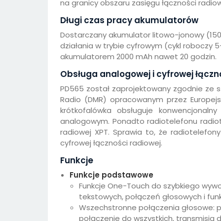
na granicy obszaru zasięgu łączności radiow
Długi czas pracy akumulatorów
Dostarczany akumulator litowo-jonowy (15
działania w trybie cyfrowym (cykl roboczy
akumulatorem 2000 mAh nawet 20 godzin.
Obsługa analogowej i cyfrowej łączn
PD565 został zaprojektowany zgodnie ze st
Radio (DMR) opracowanym przez Europejsk
krótkofalówka obsługuje konwencjonal
analogowym. Ponadto radiotelefonu radio
radiowej XPT. Sprawia to, że radiotelefon
cyfrowej łączności radiowej.
Funkcje
Funkcje podstawowe
Funkcje One-Touch do szybkiego wy
tekstowych, połączeń głosowych i fun
Wszechstronne połączenia głosowe: p
połączenie do wszystkich, transmisja