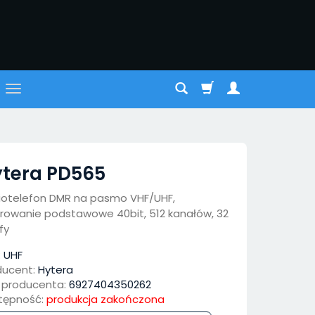
tera PD565
iotelefon DMR na pasmo VHF/UHF,
frowanie podstawowe 40bit, 512 kanałów, 32
fy
:
UHF
ducent:
Hytera
 producenta:
6927404350262
tępność:
produkcja zakończona