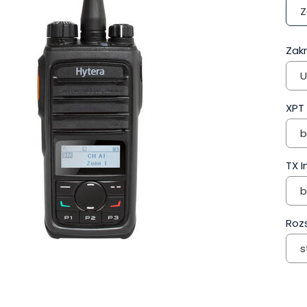
Z
Zakr
U
XPT
b
TX I
b
Roz
s