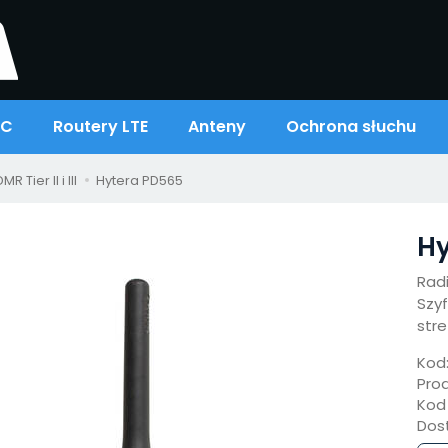
oC
Routery LTE
Anteny
Ochrona słuchu
 Tier II i III
Hytera PD565
Hy
Rad
Szy
stre
Kod
Pro
Kod
Dos