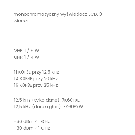
monochromatyczny wyświetlacz LCD, 3
wiersze
VHF: 1 / 5 W
UHF: 1 / 4 W
11 K0F3E przy 12,5 kHz
14 K0F3E przy 20 kHz
16 K0F3E przy 25 kHz
12,5 kHz (tylko dane): 7K60FXD
12,5 kHz (dane i głos): 7K60FXW
-36 dBm < 1 GHz
-30 dBm > 1 GHz