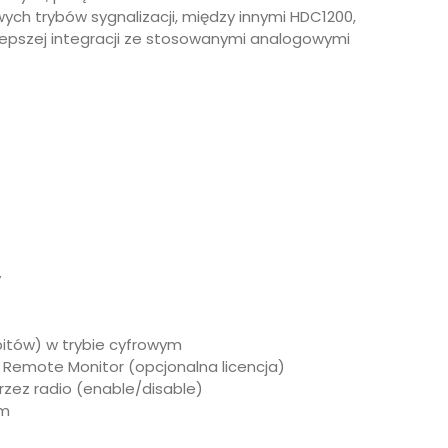
ch trybów sygnalizacji, między innymi HDC1200,
 lepszej integracji ze stosowanymi analogowymi
y
itów) w trybie cyfrowym
) · Remote Monitor (opcjonalna licencja)
zez radio (enable/disable)
ym