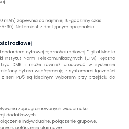
ej.
00 mAh) zapewnia co najmniej 16-godzinny czas
 5-5-90). Natomiast z dostępnym opcjonalnie
ości radiowej
andardem cyfrowej łączności radiowej Digital Mobile
i Instytut Norm Telekomunikacyjnych (ETSI). Ręczna
ny tryb DMR i może również pracować w systemie
telefony Hytera współpracują z systemami łączności
y z serii PD5 są idealnym wyborem przy przejściu do
woływania zaprogramowanych wiadomości
kcji dodatkowych
ołączenie indywidualne, połączenie grupowe,
 danych, połączenie alarmowe