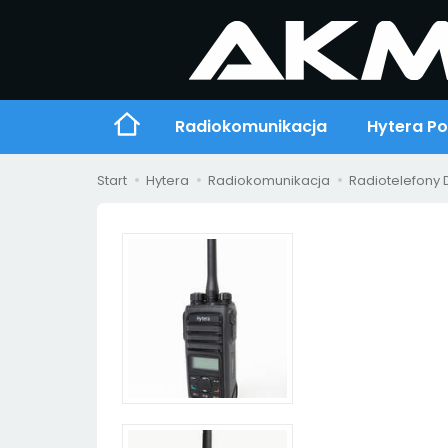
Radiokomunikacja
Hytera P
Start
Hytera
Radiokomunikacja
Radiotelefony DMR