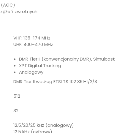
a (AGC)
rzężeń zwrotnych
VHF: 136–174 MHz
UHF: 400–470 MHz
DMR Tier II (konwencjonalny DMR), Simulcast
XPT Digital Trunking
Analogowy
DMR Tier II według ETSI TS 102 361-1/2/3
512
32
12,5/20/25 kHz (analogowy)
12,5 kHz (cyfrowy)