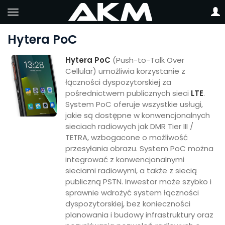
Hytera PoC
Hytera PoC
(Push-to-Talk Over
Cellular) umożliwia korzystanie z
łączności dyspozytorskiej za
pośrednictwem publicznych sieci
LTE
.
System PoC oferuje wszystkie usługi,
jakie są dostępne w konwencjonalnych
sieciach radiowych jak DMR Tier III /
TETRA, wzbogacone o możliwość
przesyłania obrazu. System PoC można
integrować z konwencjonalnymi
sieciami radiowymi, a także z siecią
publiczną PSTN. Inwestor może szybko i
sprawnie wdrożyć system łączności
dyspozytorskiej, bez konieczności
planowania i budowy infrastruktury oraz