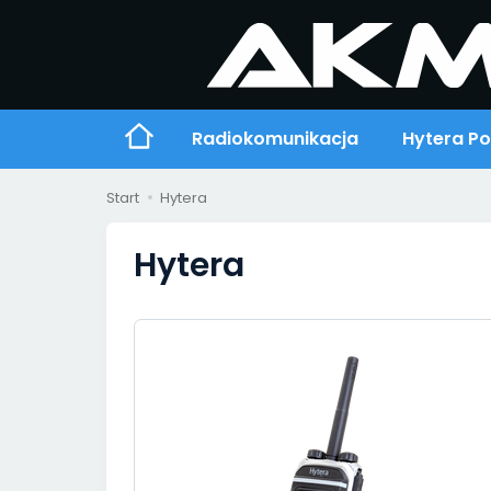
Radiokomunikacja
Hytera P
Start
Hytera
Hytera