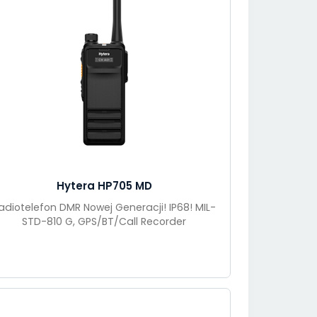
Hytera HP705 MD
adiotelefon DMR Nowej Generacji! IP68! MIL-
STD-810 G, GPS/BT/Call Recorder