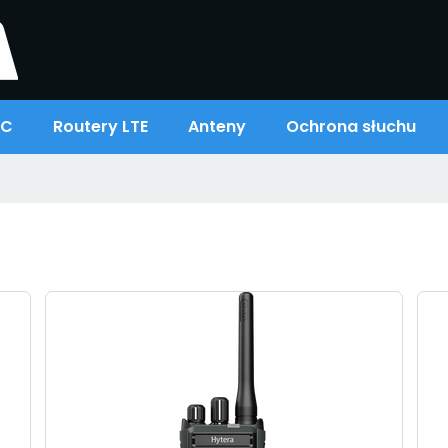
oC
Routery LTE
Anteny
Ochrona słuchu