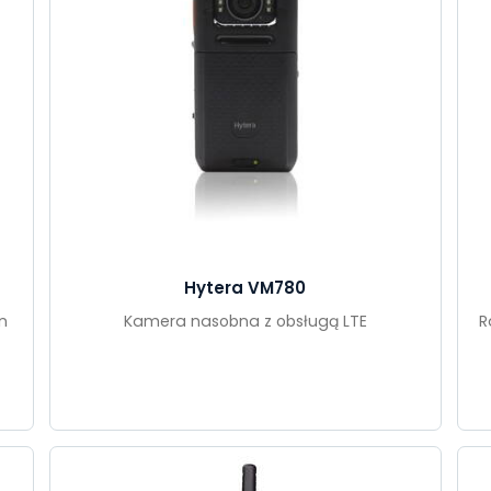
Hytera VM780
n
Kamera nasobna z obsługą LTE
R