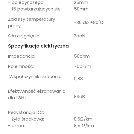
- pojedynczego:
25mm
- 15 powtarzających się:
50mm
Zakresy temperatury
-30 do +80˚C
pracy:
Siła ciągnięcia:
2daN
Specyfikacja elektryczna
Impedancja:
50ohm
Pojemność:
75pF/m
Współczynnik skrócenia:
0,83
Efektywność ekranowania
83dB
dla 1GHz:
Rezystancja DC:
- żyła środkowa:
8,6Ω/km
- ekran:
8,5 Ω/km