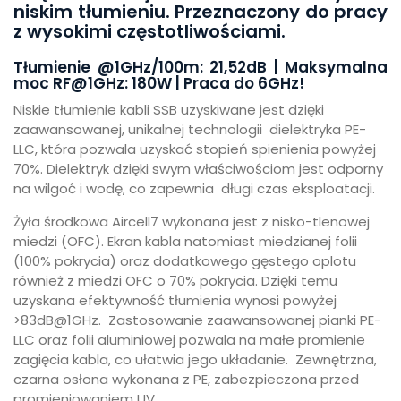
niskim tłumieniu. Przeznaczony do pracy
z wysokimi częstotliwościami.
Tłumienie @1GHz/100m: 21,52dB | Maksymalna
moc RF@1GHz: 180W | Praca do 6GHz!
Niskie tłumienie kabli SSB uzyskiwane jest dzięki
zaawansowanej, unikalnej technologii dielektryka PE-
LLC, która pozwala uzyskać stopień spienienia powyżej
70%. Dielektryk dzięki swym właściwościom jest odporny
na wilgoć i wodę, co zapewnia długi czas eksploatacji.
Żyła środkowa Aircell7 wykonana jest z nisko-tlenowej
miedzi (OFC). Ekran kabla natomiast miedzianej folii
(100% pokrycia) oraz dodatkowego gęstego oplotu
również z miedzi OFC o 70% pokrycia. Dzięki temu
uzyskana efektywność tłumienia wynosi powyżej
>83dB@1GHz. Zastosowanie zaawansowanej pianki PE-
LLC oraz folii aluminiowej pozwala na małe promienie
zagięcia kabla, co ułatwia jego układanie. Zewnętrzna,
czarna osłona wykonana z PE, zabezpieczona przed
promieniowaniem UV.