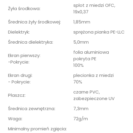
splot z miedzi OFC,
Żyła środkowa:
19x0,37
Średnica żyły środkowej:
1,85mm
Dielektryk:
sprężona pianka PE-LLC
Średnica dielektryka:
5,0mm
folia aluminiowa
Ekran pierwszy:
pokryta PE
-Pokrycie:
100%
Ekran drugi:
plecionka z miedzi
- Pokrycie:
70%
czarne PVC,
Płaszcz:
zabezpieczone UV
Średnica zewnętrzna:
7,3mm
Waga:
72g/m
Minimalny promień zgięcia: